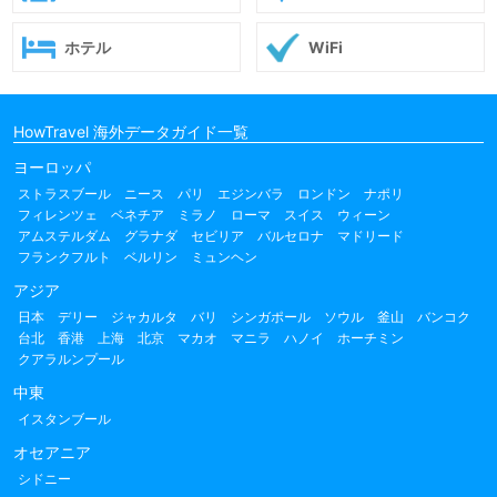
ホテル
WiFi
HowTravel 海外データガイド一覧
ヨーロッパ
ストラスブール
ニース
パリ
エジンバラ
ロンドン
ナポリ
フィレンツェ
ベネチア
ミラノ
ローマ
スイス
ウィーン
アムステルダム
グラナダ
セビリア
バルセロナ
マドリード
フランクフルト
ベルリン
ミュンヘン
アジア
日本
デリー
ジャカルタ
バリ
シンガポール
ソウル
釜山
バンコク
台北
香港
上海
北京
マカオ
マニラ
ハノイ
ホーチミン
クアラルンプール
中東
イスタンブール
オセアニア
シドニー