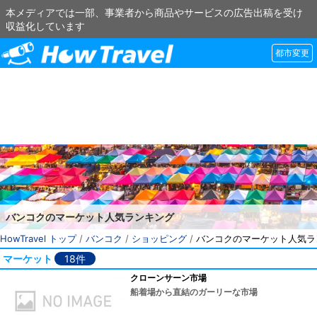
本メディアでは一部、事業者から商品やサービスの広告出稿を受け
収益化しています
都市変更
バンコクのマーケット人気ランキング
HowTravel トップ
/
バンコク
/
ショッピング
/
バンコクのマーケット人気ラ
マーケット
18件
クローンサーン市場
船着場から直結のガーリーな市場