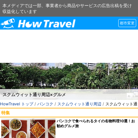
本メディアでは一部、事業者から商品やサービスの広告出稿を受け
収益化しています
都市変更
スクムウィット通り周辺×グルメ
HowTravel トップ
/
バンコク
/
スクムウィット通り周辺
/
スクムウィット通
特集
バンコクで食べられるタイの名物料理10選！お
勧めグルメ旅