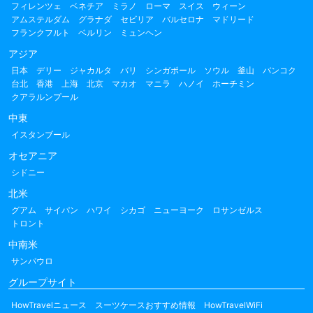
フィレンツェ
ベネチア
ミラノ
ローマ
スイス
ウィーン
アムステルダム
グラナダ
セビリア
バルセロナ
マドリード
フランクフルト
ベルリン
ミュンヘン
アジア
日本
デリー
ジャカルタ
バリ
シンガポール
ソウル
釜山
バンコク
台北
香港
上海
北京
マカオ
マニラ
ハノイ
ホーチミン
クアラルンプール
中東
イスタンブール
オセアニア
シドニー
北米
グアム
サイパン
ハワイ
シカゴ
ニューヨーク
ロサンゼルス
トロント
中南米
サンパウロ
グループサイト
HowTravelニュース
スーツケースおすすめ情報
HowTravelWiFi