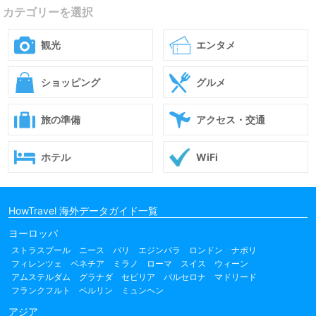
カテゴリーを選択
観光
エンタメ
ショッピング
グルメ
旅の準備
アクセス・交通
ホテル
WiFi
HowTravel 海外データガイド一覧
ヨーロッパ
ストラスブール
ニース
パリ
エジンバラ
ロンドン
ナポリ
フィレンツェ
ベネチア
ミラノ
ローマ
スイス
ウィーン
アムステルダム
グラナダ
セビリア
バルセロナ
マドリード
フランクフルト
ベルリン
ミュンヘン
アジア