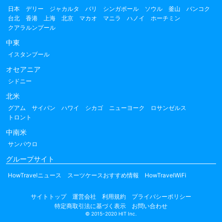
日本
デリー
ジャカルタ
バリ
シンガポール
ソウル
釜山
バンコク
台北
香港
上海
北京
マカオ
マニラ
ハノイ
ホーチミン
クアラルンプール
中東
イスタンブール
オセアニア
シドニー
北米
グアム
サイパン
ハワイ
シカゴ
ニューヨーク
ロサンゼルス
トロント
中南米
サンパウロ
グループサイト
HowTravelニュース
スーツケースおすすめ情報
HowTravelWiFi
サイトトップ
運営会社
利用規約
プライバシーポリシー
特定商取引法に基づく表示
お問い合わせ
© 2015-2020 HIT Inc.