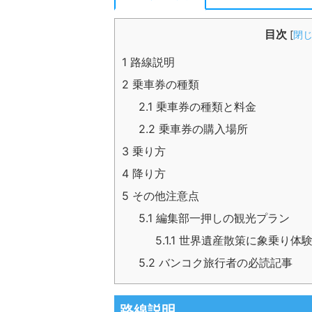
目次
[
閉
1
路線説明
2
乗車券の種類
2.1
乗車券の種類と料金
2.2
乗車券の購入場所
3
乗り方
4
降り方
5
その他注意点
5.1
編集部一押しの観光プラン
5.1.1
世界遺産散策に象乗り体験
5.2
バンコク旅行者の必読記事
路線説明