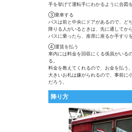
手を挙げて運転手にわかるように合図
③乗車する
バスは前と中央にドアがあるので、ど
降りる人がいるときは、先に通してか
バスに乗ったら、座席に座るか手すり
④運賃を払う
車内には料金を回収にくる係員がいる
る。
料金を教えてくれるので、お金を払う
大きいお札は嫌がられるので、事前に
だろう。
降り方