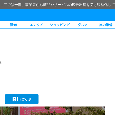
ィアでは一部、事業者から商品やサービスの広告出稿を受け収益化して
観光
エンタメ
ショッピング
グルメ
旅の準備
点
はてぶ