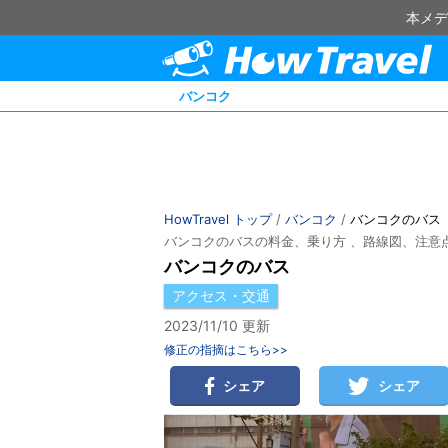
本メデ
バンコク
HowTravel トップ
/
バンコク
/
バンコクのバス
バンコクのバスの料金、乗り方 、路線図、注意
バンコクのバス
アクセス・交通
2023/11/10 更新
修正の指摘はこちら>>
シェア
シェア