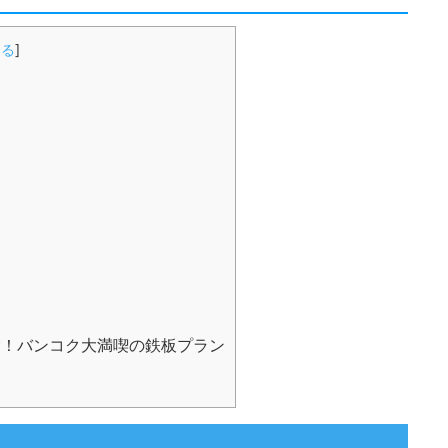
じる
]
！バンコク大満喫の鉄板プラン