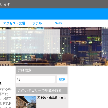
います
アクセス・交通
ホテル
WiFi
詳細検索
旅
表する料
このカテゴリーで地域を絞る
都市だ。
乙支路・忠武路・南山
もつ韓定
料理であ