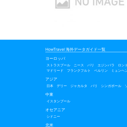
HowTravel 海外データガイド一覧
ヨーロッパ
ストラスブール
ニース
パリ
エジンバラ
ロン
マドリード
フランクフルト
ベルリン
ミュンヘ
アジア
日本
デリー
ジャカルタ
バリ
シンガポール
中東
イスタンブール
オセアニア
シドニー
北米