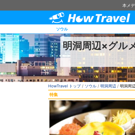
本メデ
ソウル
明洞周辺×グル
HowTravel トップ
/
ソウル
/
明洞周辺
/
明洞周辺
特集