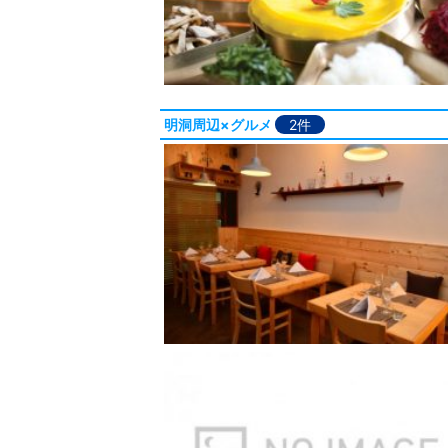
明洞周辺×グルメ
2件