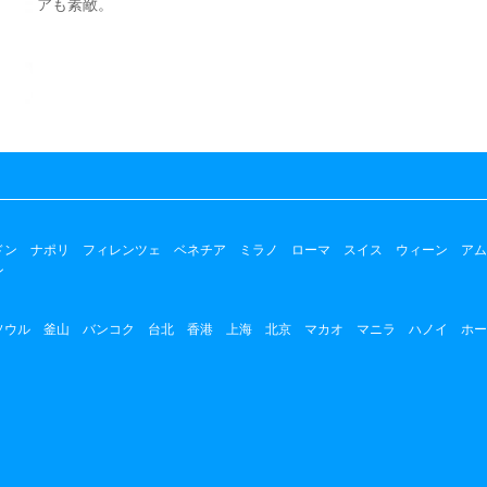
アも素敵。
ドン
ナポリ
フィレンツェ
ベネチア
ミラノ
ローマ
スイス
ウィーン
アム
ン
ソウル
釜山
バンコク
台北
香港
上海
北京
マカオ
マニラ
ハノイ
ホー