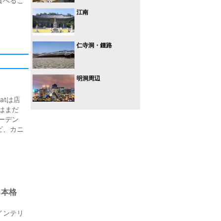
食べるこ
江南
仁寺洞・鍾路
明洞周辺
atは店
はまだ
ーデン
ビ、カニ
る本格
インテリ