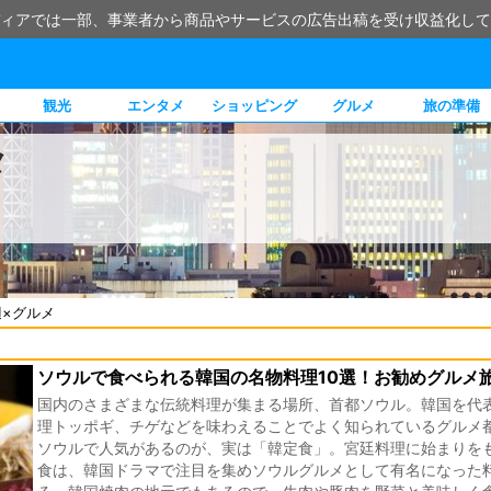
ィアでは一部、事業者から商品やサービスの広告出稿を受け収益化して
観光
エンタメ
ショッピング
グルメ
旅の準備
メ
×グルメ
ソウルで食べられる韓国の名物料理10選！お勧めグルメ
国内のさまざまな伝統料理が集まる場所、首都ソウル。韓国を代
理トッポギ、チゲなどを味わえることでよく知られているグルメ
ソウルで人気があるのが、実は「韓定食」。宮廷料理に始まりを
食は、韓国ドラマで注目を集めソウルグルメとして有名になった