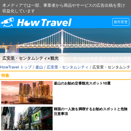
本メディアでは一部、事業者から商品やサービスの広告出稿を受け
収益化しています
都市変更
広安里・センタムシティ×観光
HowTravel トップ
/
釜山
/
広安里・センタムシティ
/
広安里・センタムシテ
特集
釜山のお勧め定番観光スポット10選
韓国の一人旅を満喫するお勧めスポットと危険
注意事項