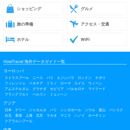
ショッピング
グルメ
旅の準備
アクセス・交通
ホテル
WiFi
HowTravel 海外データガイド一覧
ヨーロッパ
ストラスブール
ニース
パリ
エジンバラ
ロンドン
ナポリ
フィレンツェ
ベネチア
ミラノ
ローマ
スイス
ウィーン
アムステルダム
グラナダ
セビリア
バルセロナ
マドリード
フランクフルト
ベルリン
ミュンヘン
アジア
日本
デリー
ジャカルタ
バリ
シンガポール
ソウル
釜山
バンコク
台北
香港
上海
北京
マカオ
マニラ
ハノイ
ホーチミン
クアラルンプール
中東