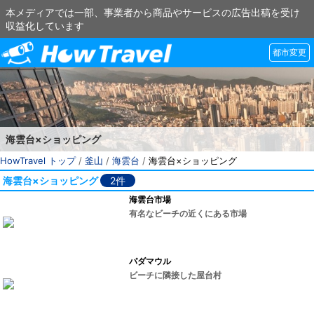
本メディアでは一部、事業者から商品やサービスの広告出稿を受け
収益化しています
都市変更
海雲台×ショッピング
HowTravel トップ
/
釜山
/
海雲台
/
海雲台×ショッピング
海雲台×ショッピング
2件
海雲台市場
有名なビーチの近くにある市場
パダマウル
ビーチに隣接した屋台村