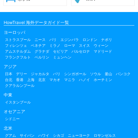
HowTravel 海外データガイド一覧
ヨーロッパ
ストラスブール
ニース
パリ
エジンバラ
ロンドン
ナポリ
フィレンツェ
ベネチア
ミラノ
ローマ
スイス
ウィーン
アムステルダム
グラナダ
セビリア
バルセロナ
マドリード
フランクフルト
ベルリン
ミュンヘン
アジア
日本
デリー
ジャカルタ
バリ
シンガポール
ソウル
釜山
バンコク
台北
香港
上海
北京
マカオ
マニラ
ハノイ
ホーチミン
クアラルンプール
中東
イスタンブール
オセアニア
シドニー
北米
グアム
サイパン
ハワイ
シカゴ
ニューヨーク
ロサンゼルス