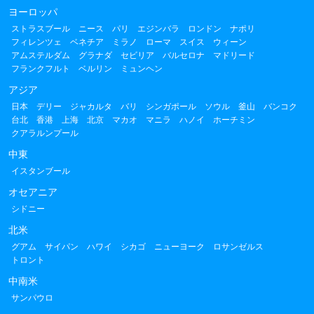
ヨーロッパ
ストラスブール
ニース
パリ
エジンバラ
ロンドン
ナポリ
フィレンツェ
ベネチア
ミラノ
ローマ
スイス
ウィーン
アムステルダム
グラナダ
セビリア
バルセロナ
マドリード
フランクフルト
ベルリン
ミュンヘン
アジア
日本
デリー
ジャカルタ
バリ
シンガポール
ソウル
釜山
バンコク
台北
香港
上海
北京
マカオ
マニラ
ハノイ
ホーチミン
クアラルンプール
中東
イスタンブール
オセアニア
シドニー
北米
グアム
サイパン
ハワイ
シカゴ
ニューヨーク
ロサンゼルス
トロント
中南米
サンパウロ