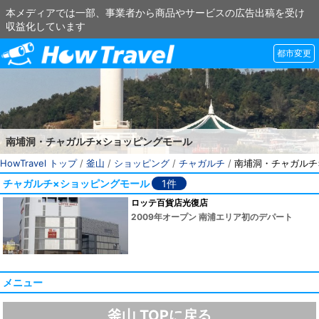
本メディアでは一部、事業者から商品やサービスの広告出稿を受け
収益化しています
都市変更
南埔洞・チャガルチ×ショッピングモール
HowTravel トップ
/
釜山
/
ショッピング
/
チャガルチ
/
南埔洞・チャガルチ
チャガルチ×ショッピングモール
1件
ロッテ百貨店光復店
2009年オープン 南浦エリア初のデパート
メニュー
釜山 TOPに戻る