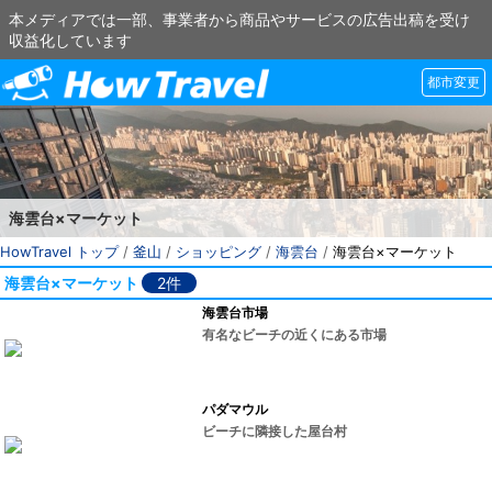
本メディアでは一部、事業者から商品やサービスの広告出稿を受け
収益化しています
都市変更
海雲台×マーケット
HowTravel トップ
/
釜山
/
ショッピング
/
海雲台
/
海雲台×マーケット
海雲台×マーケット
2件
海雲台市場
有名なビーチの近くにある市場
パダマウル
ビーチに隣接した屋台村