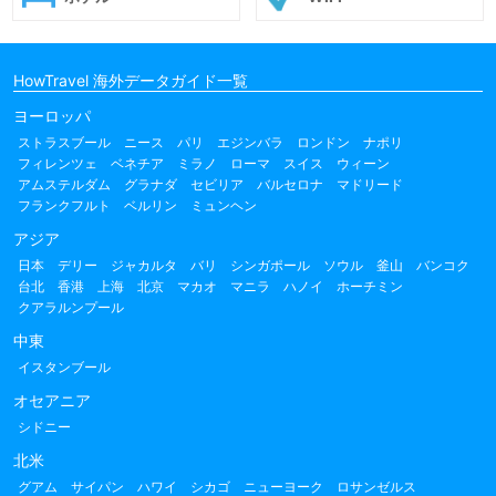
HowTravel 海外データガイド一覧
ヨーロッパ
ストラスブール
ニース
パリ
エジンバラ
ロンドン
ナポリ
フィレンツェ
ベネチア
ミラノ
ローマ
スイス
ウィーン
アムステルダム
グラナダ
セビリア
バルセロナ
マドリード
フランクフルト
ベルリン
ミュンヘン
アジア
日本
デリー
ジャカルタ
バリ
シンガポール
ソウル
釜山
バンコク
台北
香港
上海
北京
マカオ
マニラ
ハノイ
ホーチミン
クアラルンプール
中東
イスタンブール
オセアニア
シドニー
北米
グアム
サイパン
ハワイ
シカゴ
ニューヨーク
ロサンゼルス