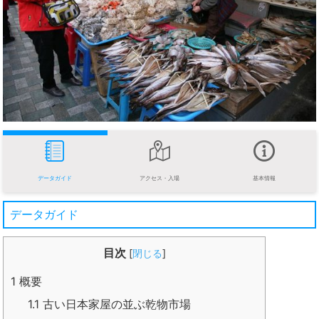
データガイド
アクセス・入場
基本情報
データガイド
目次
[
閉じる
]
1
概要
1.1
古い日本家屋の並ぶ乾物市場