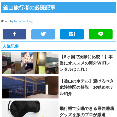
釜山旅行者の必読記事
(Photo by
by Junho Jung
)
人気記事
【6ヶ国で実際に比較！】本
当にオススメの海外WiFiレ
ンタルはこれ！
【釜山のホテル】避けるべき
危険地区の解説・お勧めホテ
ル紹介
飛行機で安眠できる最強睡眠
グッズを旅のプロが厳選