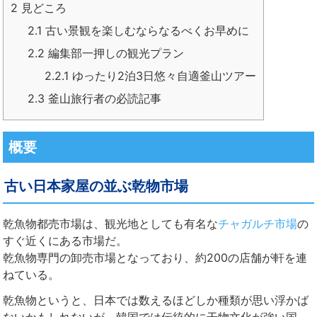
2
見どころ
2.1
古い景観を楽しむならなるべくお早めに
2.2
編集部一押しの観光プラン
2.2.1
ゆったり2泊3日悠々自適釜山ツアー
2.3
釜山旅行者の必読記事
概要
古い日本家屋の並ぶ乾物市場
乾魚物都売市場は、観光地としても有名な
チャガルチ市場
の
すぐ近くにある市場だ。
乾魚物専門の卸売市場となっており、約200の店舗が軒を連
ねている。
乾魚物というと、日本では数えるほどしか種類が思い浮かば