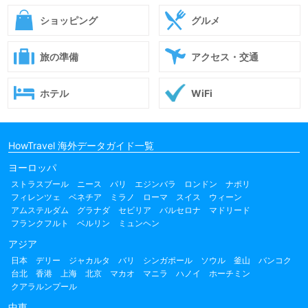
ショッピング
グルメ
旅の準備
アクセス・交通
ホテル
WiFi
HowTravel 海外データガイド一覧
ヨーロッパ
ストラスブール
ニース
パリ
エジンバラ
ロンドン
ナポリ
フィレンツェ
ベネチア
ミラノ
ローマ
スイス
ウィーン
アムステルダム
グラナダ
セビリア
バルセロナ
マドリード
フランクフルト
ベルリン
ミュンヘン
アジア
日本
デリー
ジャカルタ
バリ
シンガポール
ソウル
釜山
バンコク
台北
香港
上海
北京
マカオ
マニラ
ハノイ
ホーチミン
クアラルンプール
中東