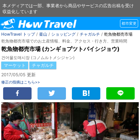
本メディアでは一部、事業者から商品やサービスの広告出稿を受け
収益化しています
都市変更
HowTravel トップ
/
釜山
/
ショッピング
/
チャガルチ
/
乾魚物都売市場
乾魚物都売市場でのお土産情報、料金、アクセス・行き方、営業時間
乾魚物都売市場 (カンギョブツトバイシジョウ)
건어물도매시장 (コノムルトメシジャン)
マーケット
チャガルチ
2017/05/05 更新
修正の指摘はこちら>>