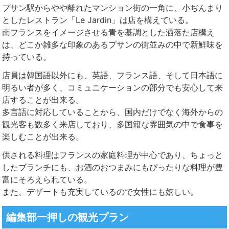
プサン駅からやや離れたマンション街の一角に、小ぢんまり
としたレストラン「Le Jardin」は店を構えている。
南フランスをイメージさせる青を基調とした洒落た店構え
は、どこか雑多な印象のあるプサンの街並みの中で新鮮味を
持っている。
店員は韓国語以外にも、英語、フランス語、そして日本語に
明るい者が多く、コミュニケーションの部分でも安心して来
店することが出来る。
多言語に対応していることから、国内だけでなく海外からの
観光客も数多く来店しており、多国籍な雰囲気の中で食事を
楽しむことが出来る。
供される料理はフランスの家庭料理が中心であり、ちょっと
したブランチにも、お酒のおつまみにもぴったりな料理が豊
富にそろえられている。
また、デザートも充実しているので女性にも嬉しい。
編集部一押しの観光プラン