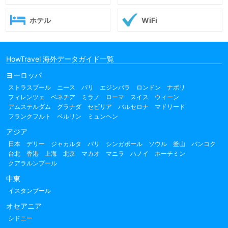
ホテル
WiFi
HowTravel 海外データガイド一覧
ヨーロッパ
ストラスブール
ニース
パリ
エジンバラ
ロンドン
ナポリ
フィレンツェ
ベネチア
ミラノ
ローマ
スイス
ウィーン
アムステルダム
グラナダ
セビリア
バルセロナ
マドリード
フランクフルト
ベルリン
ミュンヘン
アジア
日本
デリー
ジャカルタ
バリ
シンガポール
ソウル
釜山
バンコク
台北
香港
上海
北京
マカオ
マニラ
ハノイ
ホーチミン
クアラルンプール
中東
イスタンブール
オセアニア
シドニー