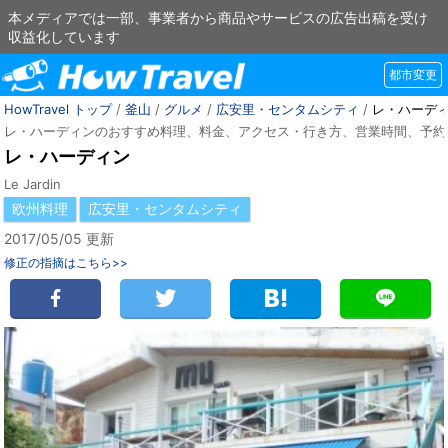
本メディアでは一部、事業者から商品やサービスの広告出稿を受け
収益化しています
都市変更
HowTravel トップ
/
釜山
/
グルメ
/
広安里・センタムシティ
/
レ・ハーデ
レ・ハーディンのおすすめ料理、料金、アクセス・行き方、営業時間、予約
レ・ハーディン
Le Jardin
欧州料理
広安里・センタムシティ
2017/05/05 更新
修正の指摘はこちら>>