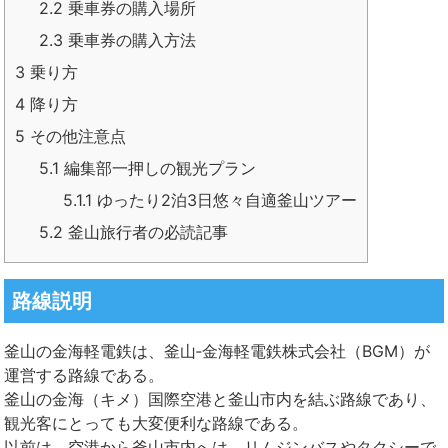
2.2
乗車券の購入場所
2.3
乗車券の購入方法
3
乗り方
4
降り方
5
その他注意点
5.1
編集部一押しの観光プラン
5.1.1
ゆったり2泊3日悠々自適釜山ツアー
5.2
釜山旅行者の必読記事
路線説明
釜山の金海軽電鉄は、釜山‐金海軽電鉄株式会社（BGM）が
運営する路線である。
釜山の金海（キメ）国際
空港
と釜山市内を結ぶ路線であり、
観光客にとっても大変便利な路線である。
以前は、
空港
から釜山市内へは、リムジンバスや
タクシー
で