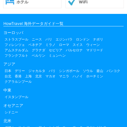
ホテル
WiFi
HowTravel 海外データガイド一覧
ヨーロッパ
ストラスブール
ニース
パリ
エジンバラ
ロンドン
ナポリ
フィレンツェ
ベネチア
ミラノ
ローマ
スイス
ウィーン
アムステルダム
グラナダ
セビリア
バルセロナ
マドリード
フランクフルト
ベルリン
ミュンヘン
アジア
日本
デリー
ジャカルタ
バリ
シンガポール
ソウル
釜山
バンコク
台北
香港
上海
北京
マカオ
マニラ
ハノイ
ホーチミン
クアラルンプール
中東
イスタンブール
オセアニア
シドニー
北米