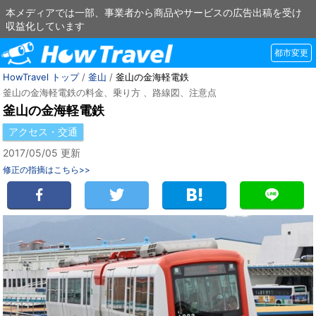
本メディアでは一部、事業者から商品やサービスの広告出稿を受け
収益化しています
都市変更
HowTravel トップ
/
釜山
/
釜山の金海軽電鉄
釜山の金海軽電鉄の料金、乗り方 、路線図、注意点
釜山の金海軽電鉄
アクセス・交通
2017/05/05 更新
修正の指摘はこちら>>