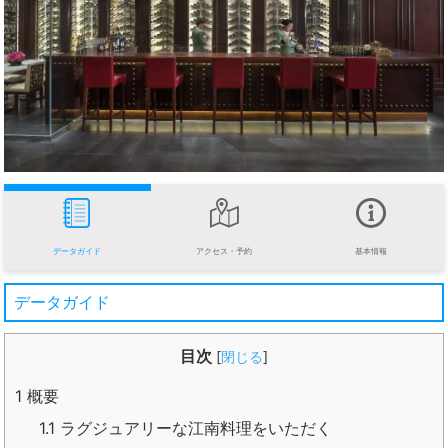
データガイド
アクセス・予約
基本情報
データガイド
目次
[
閉じる
]
1
概要
1.1
ラグジュアリーな江南料理をいただく