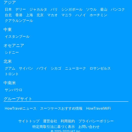
アジア
日本
デリー
ジャカルタ
バリ
シンガポール
ソウル
釜山
バンコク
台北
香港
上海
北京
マカオ
マニラ
ハノイ
ホーチミン
クアラルンプール
中東
イスタンブール
オセアニア
シドニー
北米
グアム
サイパン
ハワイ
シカゴ
ニューヨーク
ロサンゼルス
トロント
中南米
サンパウロ
グループサイト
HowTravelニュース
スーツケースおすすめ情報
HowTravelWiFi
サイトトップ
運営会社
利用規約
プライバシーポリシー
特定商取引法に基づく表示
お問い合わせ
© 2015-2020 HIT Inc.