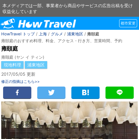
本メディアでは一部、事業者から商品やサービスの広告出稿を受け
収益化しています
都市変更
HowTravel トップ
/
上海
/
グルメ
/
浦東地区
/
雍頤庭
雍頤庭のおすすめ料理、料金、アクセス・行き方、営業時間、予約
雍頤庭
雍颐庭 (ヤン イ ティン)
現地料理
浦東地区
2017/05/05 更新
修正の指摘はこちら>>