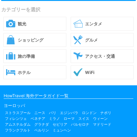
カテゴリーを選択
観光
エンタメ
ショッピング
グルメ
旅の準備
アクセス・交通
ホテル
WiFi
HowTravel 海外データガイド一覧
ヨーロッパ
ストラスブール
ニース
パリ
エジンバラ
ロンドン
ナポリ
フィレンツェ
ベネチア
ミラノ
ローマ
スイス
ウィーン
アムステルダム
グラナダ
セビリア
バルセロナ
マドリード
フランクフルト
ベルリン
ミュンヘン