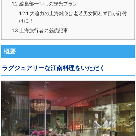
1.2
編集部一押しの観光プラン
1.2.1
大迫力の上海雑伎は老若男女問わず目が釘付
けに！
1.3
上海旅行者の必読記事
概要
ラグジュアリーな江南料理をいただく