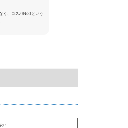
く、コスパNo.1という
。
安い