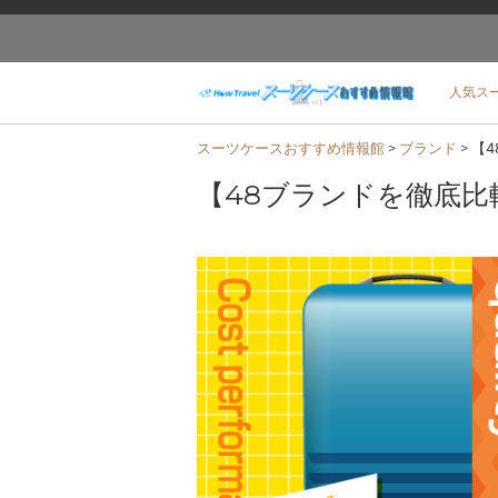
人気ス
スーツケースおすすめ情報館
>
ブランド
>
【
【48ブランドを徹底