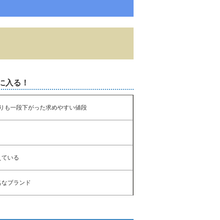
に入る！
りも一段下がった求めやすい値段
えている
名なブランド