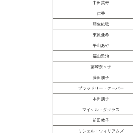
中田英寿
仁香
羽生結弦
東原亜希
平山あや
福山雅治
藤崎奈々子
藤田朋子
ブラッドリー・クーパー
本田朋子
マイケル・ダグラス
前田敦子
ミシェル・ウィリアムズ