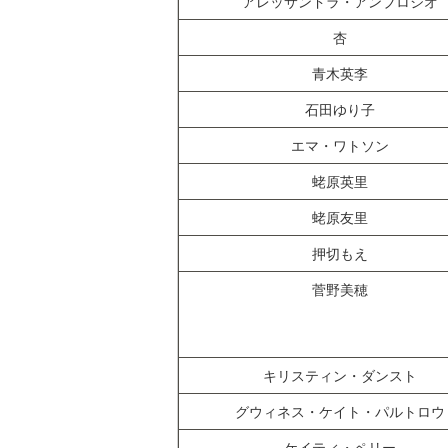
アレッサンドラ・アンブロジオ
杏
青木英李
石田ゆり子
エマ・ワトソン
蛯原英里
蛯原友里
押切もえ
菅野美穂
キリスティン・ダンスト
グウィネス・ケイト・パルトロウ
ケイティ・ペリー