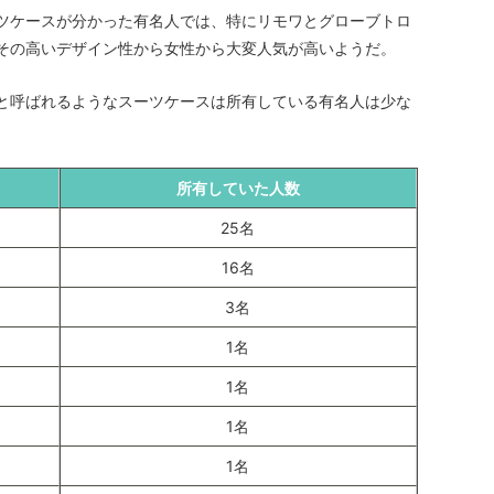
ツケースが分かった有名人では、特にリモワとグローブトロ
その高いデザイン性から女性から大変人気が高いようだ。
と呼ばれるようなスーツケースは所有している有名人は少な
所有していた人数
25名
16名
3名
1名
1名
1名
1名