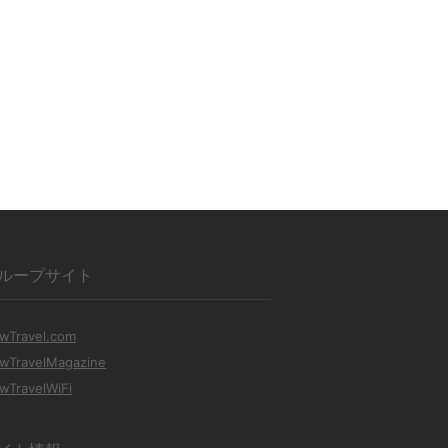
ループサイト
wTravel.com
wTravelMagazine
wTravelWiFi