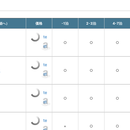
細へ）
価格
-1泊
2-3泊
4-7泊
te
○
○
○
st
te
T
○
○
○
st
te
○
○
○
st
te
×
○
○
st