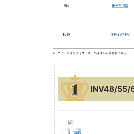
9位
INV70/80
10位
INV2W/4W
※口コミランキングはユーザーの評価から総合的に判定。
INV48/55/
test