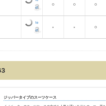
○
○
○
st
te
×
×
○
st
63
ジッパータイプのスーツケース