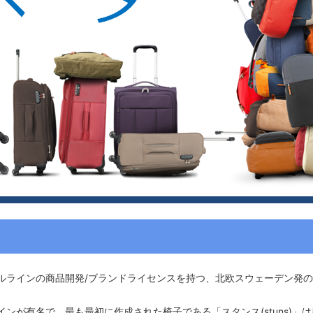
ルラインの商品開発/ブランドライセンスを持つ、北欧スウェーデン発
ンが有名で、最も最初に作成された椅子である「スタンス(stuns)」