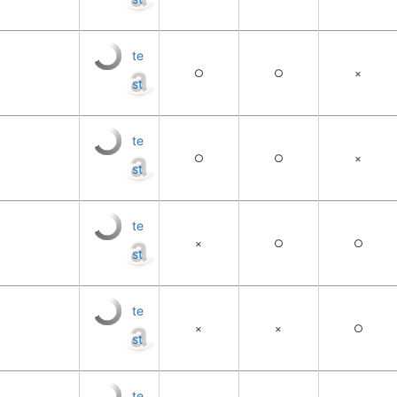
te
○
○
×
st
te
○
○
×
st
te
×
○
○
st
te
×
×
○
st
te