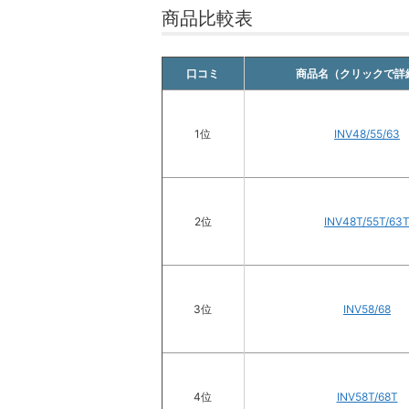
商品比較表
口コミ
商品名（クリックで詳
1位
INV48/55/63
2位
INV48T/55T/63
3位
INV58/68
4位
INV58T/68T