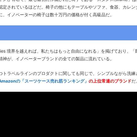
認定されているほどだ。椅子の他にもテーブルやソファ、食器、カレン
に、イノベーターの椅子は数十万円の価格が付く高級品だ。
undaries 境界を越えれば、私たちはもっと自由になれる」を掲げており
精神が、イノベーターブランドの全ての製品に流れている。
つトラベルラインのプロダクトに関しても同じで、シンプルながら洗練
Amazonの「スーツケース売れ筋ランキング」
の上位常連のブランド
だ