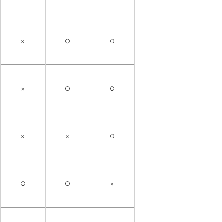
×
○
○
×
○
○
×
×
○
○
○
×