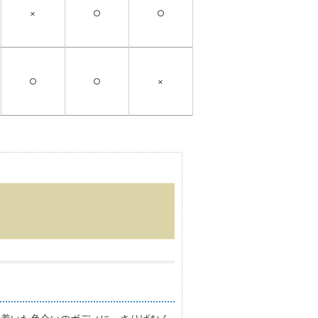
×
○
○
○
○
×