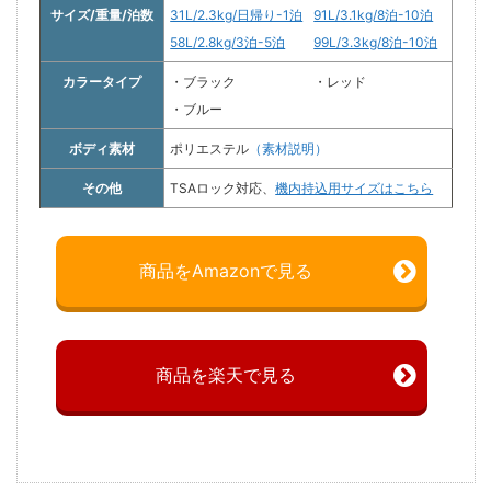
サイズ/重量/泊数
31L/2.3kg/日帰り-1泊
91L/3.1kg/8泊-10泊
58L/2.8kg/3泊-5泊
99L/3.3kg/8泊-10泊
カラータイプ
・ブラック
・レッド
・ブルー
ボディ素材
ポリエステル
（素材説明）
その他
TSAロック対応、
機内持込用サイズはこちら
商品をAmazonで見る
商品を楽天で見る