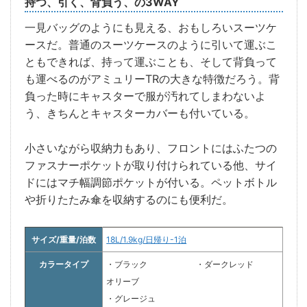
持つ、引く、背負う、の3WAY
一見バッグのようにも見える、おもしろいスーツケ
ースだ。普通のスーツケースのように引いて運ぶこ
ともできれば、持って運ぶことも、そして背負って
も運べるのがアミュリーTRの大きな特徴だろう。背
負った時にキャスターで服が汚れてしまわないよ
う、きちんとキャスターカバーも付いている。
小さいながら収納力もあり、フロントにはふたつの
ファスナーポケットが取り付けられている他、サイ
ドにはマチ幅調節ポケットが付いる。ペットボトル
や折りたたみ傘を収納するのにも便利だ。
サイズ/重量/泊数
18L/1.9kg/日帰り-1泊
カラータイプ
・ブラック
・ダークレッド
オリーブ
・グレージュ