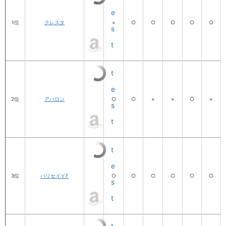
e
1位
クレスタ
×
○
○
○
○
○
s
t
t
e
2位
アバロン
○
○
×
×
○
×
s
t
t
e
3位
パリセイドF
○
○
○
○
○
○
s
t