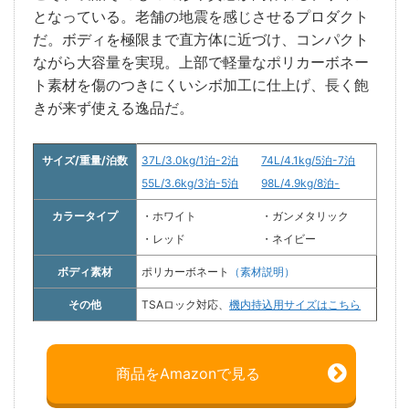
となっている。老舗の地震を感じさせるプロダクト
だ。ボディを極限まで直方体に近づけ、コンパクト
ながら大容量を実現。上部で軽量なポリカーボネー
ト素材を傷のつきにくいシボ加工に仕上げ、長く飽
きが来ず使える逸品だ。
サイズ/重量/泊数
37L/3.0kg/1泊-2泊
74L/4.1kg/5泊-7泊
55L/3.6kg/3泊-5泊
98L/4.9kg/8泊-
カラータイプ
・ホワイト
・ガンメタリック
・レッド
・ネイビー
ボディ素材
ポリカーボネート
（素材説明）
その他
TSAロック対応、
機内持込用サイズはこちら
商品をAmazonで見る