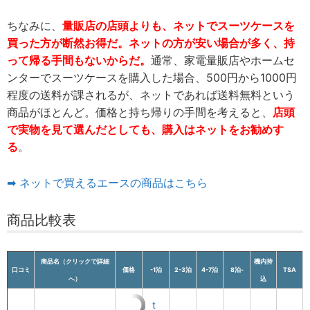
ちなみに、
量販店の店頭よりも、ネットでスーツケースを
買った方が断然お得だ。ネットの方が安い場合が多く、持
って帰る手間もないからだ。
通常、家電量販店やホームセ
ンターでスーツケースを購入した場合、500円から1000円
程度の送料が課されるが、ネットであれば送料無料という
商品がほとんど。価格と持ち帰りの手間を考えると、
店頭
で実物を見て選んだとしても、購入はネットをお勧めす
る
。
➡ ネットで買えるエースの商品はこちら
商品比較表
商品名（クリックで詳細
機内持
口コミ
価格
-1泊
2-3泊
4-7泊
8泊-
TSA
へ）
込
t