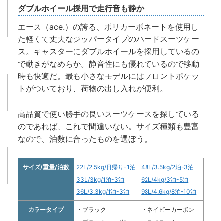
ダブルホイール採用で走行音も静か
エース（ace.）の誇る、ポリカーボネートを使用し
た軽くて丈夫なジッパータイプのハードスーツケー
ス。キャスターにダブルホイールを採用しているの
で動きがなめらか。静音性にも優れているので移動
時も快適だ。最も小さなモデルにはフロントポケッ
トがついており、荷物の出し入れが便利。
高品質で使い勝手の良いスーツケースを探している
のであれば、これで間違いない。サイズ種類も豊富
なので、泊数に合ったものを選ぼう。
サイズ/重量/泊数
22L/2.5kg/日帰り-1泊
48L/3.5kg/2泊-3泊
33L/3kg/1泊-3泊
62L/4kg/3泊-5泊
36L/3.3kg/1泊-3泊
98L/4.6kg/8泊-10泊
カラータイプ
・ブラック
・ネイビーカーボン