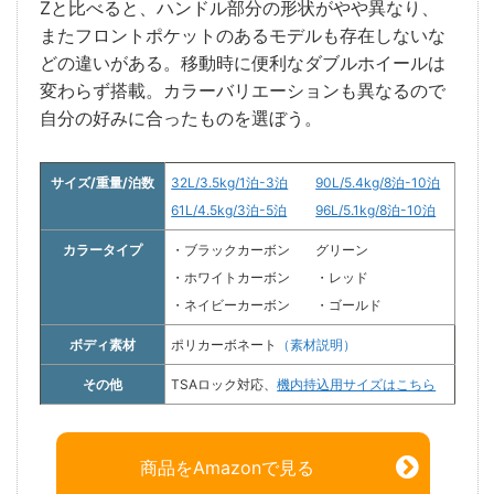
Zと比べると、ハンドル部分の形状がやや異なり、
またフロントポケットのあるモデルも存在しないな
どの違いがある。移動時に便利なダブルホイールは
変わらず搭載。カラーバリエーションも異なるので
自分の好みに合ったものを選ぼう。
サイズ/重量/泊数
32L/3.5kg/1泊-3泊
90L/5.4kg/8泊-10泊
61L/4.5kg/3泊-5泊
96L/5.1kg/8泊-10泊
カラータイプ
・ブラックカーボン
グリーン
・ホワイトカーボン
・レッド
・ネイビーカーボン
・ゴールド
ボディ素材
ポリカーボネート
（素材説明）
その他
TSAロック対応、
機内持込用サイズはこちら
商品をAmazonで見る