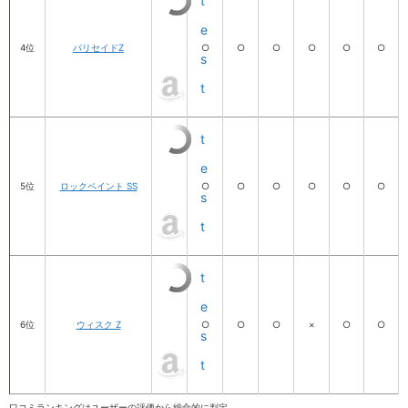
t
e
4位
パリセイドZ
○
○
○
○
○
○
s
t
t
e
5位
ロックペイント SS
○
○
○
○
○
○
s
t
t
e
6位
ウィスク Z
○
○
○
×
○
○
s
t
口コミランキングはユーザーの評価から総合的に判定