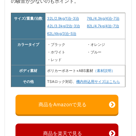
の騒音が少ないのもポイント。
サイズ/重量/泊数
32L/2.9kg/1泊-3泊
76L/4.3kg/4泊-7泊
42L/3.3kg/2泊-3泊
82L/4.7kg/4泊-7泊
62L/4kg/3泊-5泊
カラータイプ
・ブラック
・オレンジ
・ホワイト
・ブルー
・レッド
ボディ素材
ポリカーボネート+ABS素材
（素材説明）
その他
TSAロック対応、
機内持込用サイズはこちら
商品をAmazonで見る
商品を楽天で見る