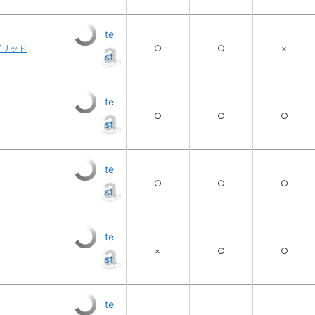
te
ブリッド
○
○
×
st
te
○
○
○
st
te
○
○
○
st
te
×
○
○
st
te