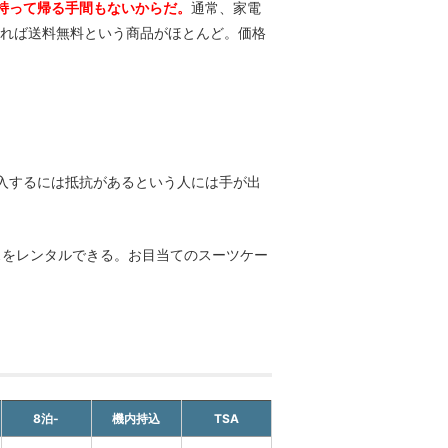
持って帰る手間もないからだ。
通常、家電
あれば送料無料という商品がほとんど。価格
入するには抵抗があるという人には手が出
ースをレンタルできる。お目当てのスーツケー
8泊-
機内持込
TSA