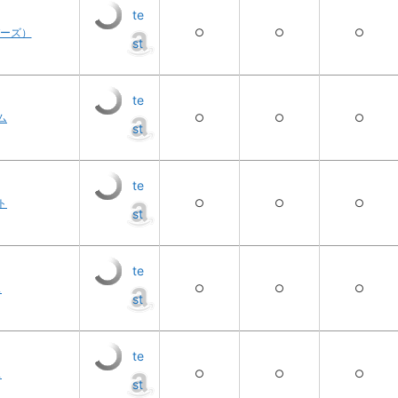
te
トパーズ）
○
○
○
st
te
ム
○
○
○
st
te
ト
○
○
○
st
te
ス
○
○
○
st
te
ス
○
○
○
st