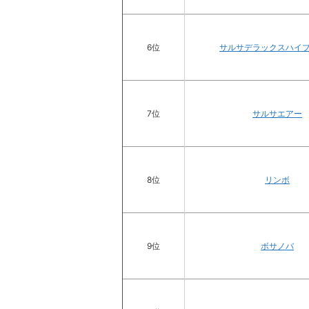
6位
サルサデラックスハイ
7位
サルサエアー
8位
リンボ
9位
ボサノバ