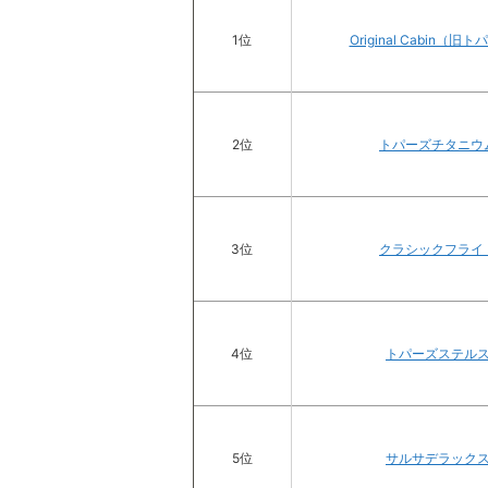
1位
Original Cabin（旧
2位
トパーズチタニウ
3位
クラシックフライ
4位
トパーズステル
5位
サルサデラック