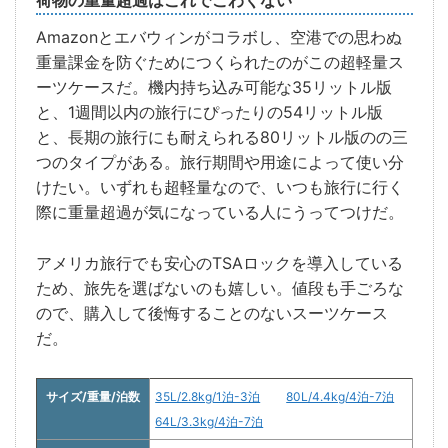
Amazonとエバウィンがコラボし、空港での思わぬ
重量課金を防ぐためにつくられたのがこの超軽量ス
ーツケースだ。機内持ち込み可能な35リットル版
と、1週間以内の旅行にぴったりの54リットル版
と、長期の旅行にも耐えられる80リットル版のの三
つのタイプがある。旅行期間や用途によって使い分
けたい。いずれも超軽量なので、いつも旅行に行く
際に重量超過が気になっている人にうってつけだ。
アメリカ旅行でも安心のTSAロックを導入している
ため、旅先を選ばないのも嬉しい。値段も手ごろな
ので、購入して後悔することのないスーツケース
だ。
サイズ/重量/泊数
35L/2.8kg/1泊-3泊
80L/4.4kg/4泊-7泊
64L/3.3kg/4泊-7泊