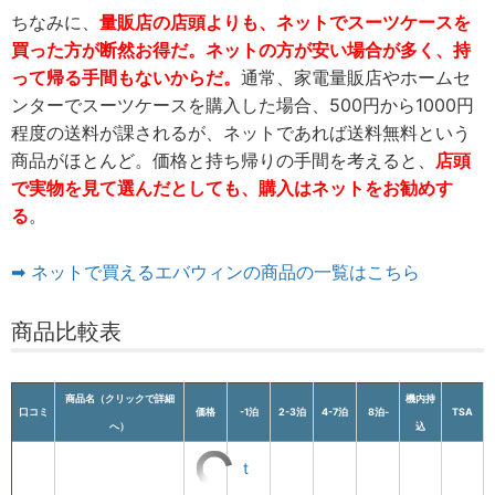
ちなみに、
量販店の店頭よりも、ネットでスーツケースを
買った方が断然お得だ。ネットの方が安い場合が多く、持
って帰る手間もないからだ。
通常、家電量販店やホームセ
ンターでスーツケースを購入した場合、500円から1000円
程度の送料が課されるが、ネットであれば送料無料という
商品がほとんど。価格と持ち帰りの手間を考えると、
店頭
で実物を見て選んだとしても、購入はネットをお勧めす
る
。
➡ ネットで買えるエバウィンの商品の一覧はこちら
商品比較表
商品名（クリックで詳細
機内持
口コミ
価格
-1泊
2-3泊
4-7泊
8泊-
TSA
へ）
込
t