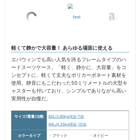
test
軽くて静かで大容量！ あらゆる場面に使える
エバウィンでも高い人気を誇るフレームタイプのハ
ードスーツケース。「軽く、静かに、大容量」をコ
ンセプトに、軽くて丈夫なポリカーボネート素材を
使用。静音にもこだわった50ミリメートルの大型キ
ャスターも付いており、シンプルでありながら高い
実用性が自慢だ。
サイズ/重量/泊数
82L/3.85kg/4泊-7泊
94L/4.35kg/8泊-10泊
カラータイプ
・ブラック
・ネイビー