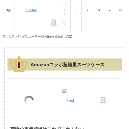
e
4位
BE MAX
×
×
×
○
×
○
s
t
口コミランキングはユーザーの評価から総合的に判定
Amazonコラボ超軽量スーツケース
test
荷物の重量超過はこれでこわくない