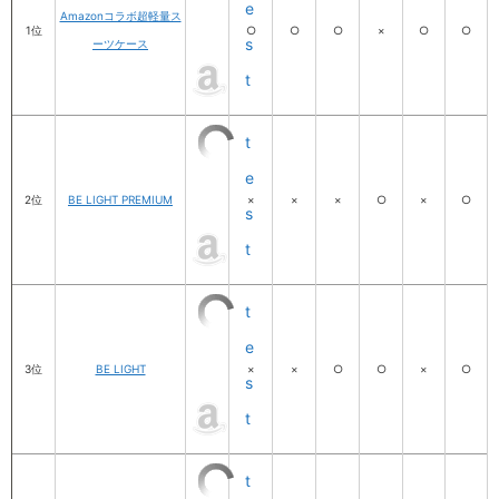
e
Amazonコラボ超軽量ス
1位
○
○
○
×
○
○
s
ーツケース
t
t
e
2位
BE LIGHT PREMIUM
×
×
×
○
×
○
s
t
t
e
3位
BE LIGHT
×
×
○
○
×
○
s
t
t