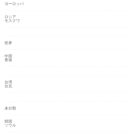
ヨーロッパ
ロシア
モスクワ
世界
中国
香港
台湾
台北
未分類
韓国
ソウル