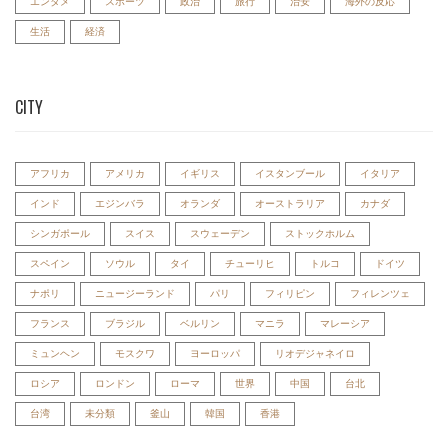
エンタメ
スポーツ
政治
旅行
治安
海外の反応
生活
経済
CITY
アフリカ
アメリカ
イギリス
イスタンブール
イタリア
インド
エジンバラ
オランダ
オーストラリア
カナダ
シンガポール
スイス
スウェーデン
ストックホルム
スペイン
ソウル
タイ
チューリヒ
トルコ
ドイツ
ナポリ
ニュージーランド
パリ
フィリピン
フィレンツェ
フランス
ブラジル
ベルリン
マニラ
マレーシア
ミュンヘン
モスクワ
ヨーロッパ
リオデジャネイロ
ロシア
ロンドン
ローマ
世界
中国
台北
台湾
未分類
釜山
韓国
香港