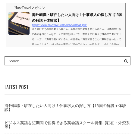
HowTravelマガジン
海外転職・駐在したい人向け！仕事求人の探し方【15国
の解説＋体験談】
https://www.howtravel.com/news/abroad-job/
海外旅行でその国に魅せられた人、会社に海外勤務を命じられた人、日本の先行き
に不安を感じた人など、その理由は様々だが、数多くの日本人が世界中で働いてい
る。一方、『海外で働いている人』の何倍も『海外で働くことに興味があった』で
終わってしまう人がいるのも事実だ（何のアクションも取らず）。少しでも海外に
興味があるのであれば、自身のキャリアや志向に合わせてどのような求人案件があ
るのかを確認し、日本で働くという選択肢と横並びで検討することをオススメす
る。この記事では、ファーストステップとして、海外求人の...
LATEST POST
海外転職・駐在したい人向け！仕事求人の探し方【15国の解説＋体験
談】
ビジネス英語を短期間で習得できる英会話スクール特集【駐在・外資系
等】