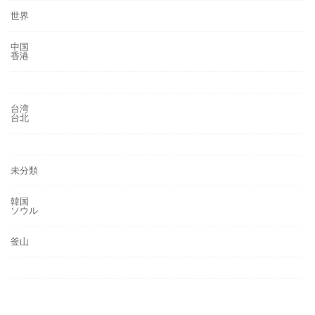
世界
中国
香港
台湾
台北
未分類
韓国
ソウル
釜山