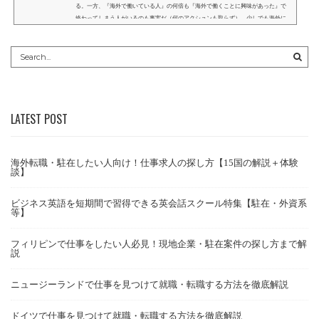
る。一方、『海外で働いている人』の何倍も『海外で働くことに興味があった』で
終わってしまう人がいるのも事実だ（何のアクションも取らず）。少しでも海外に
興味があるのであれば、自身のキャリアや志向に合わせてどのような求人案件があ
るのかを確認し、日本で働くという選択肢と横並びで検討することをオススメす
る。この記事では、ファーストステップとして、海外求人の...
LATEST POST
海外転職・駐在したい人向け！仕事求人の探し方【15国の解説＋体験
談】
ビジネス英語を短期間で習得できる英会話スクール特集【駐在・外資系
等】
フィリピンで仕事をしたい人必見！現地企業・駐在案件の探し方まで解
説
ニュージーランドで仕事を見つけて就職・転職する方法を徹底解説
ドイツで仕事を見つけて就職・転職する方法を徹底解説