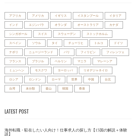
アフリカ
アメリカ
イギリス
イスタンブール
イタリア
インド
エジンバラ
オランダ
オーストラリア
カナダ
シンガポール
スイス
スウェーデン
ストックホルム
スペイン
ソウル
タイ
チューリヒ
トルコ
ドイツ
ナポリ
ニュージーランド
パリ
フィリピン
フィレンツェ
フランス
ブラジル
ベルリン
マニラ
マレーシア
ミュンヘン
モスクワ
ヨーロッパ
リオデジャネイロ
ロシア
ロンドン
ローマ
世界
中国
台北
台湾
未分類
釜山
韓国
香港
LATEST POST
海外転職・駐在したい人向け！仕事求人の探し方【15国の解説＋体験
談】