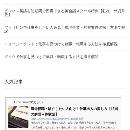
ビジネス英語を短期間で習得できる英会話スクール特集【駐在・外資系
等】
フィリピンで仕事をしたい人必見！現地企業・駐在案件の探し方まで解
説
ニュージーランドで仕事を見つけて就職・転職する方法を徹底解説
ドイツで仕事を見つけて就職・転職する方法を徹底解説
人気記事
HowTravelマガジン
海外転職・駐在したい人向け！仕事求人の探し方【15国
の解説＋体験談】
https://www.howtravel.com/news/abroad-job/
海外旅行でその国に魅せられた人、会社に海外勤務を命じられた人、日本の先行き
に不安を感じた人など、その理由は様々だが、数多くの日本人が世界中で働いてい