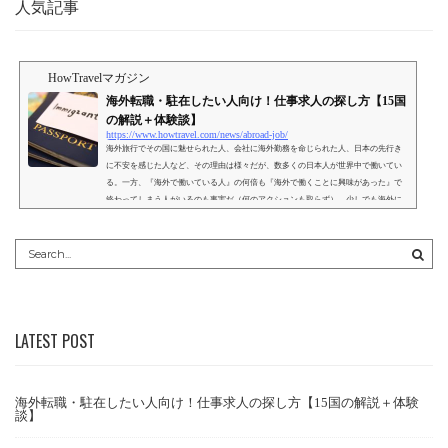
人気記事
HowTravelマガジン
海外転職・駐在したい人向け！仕事求人の探し方【15国
の解説＋体験談】
https://www.howtravel.com/news/abroad-job/
海外旅行でその国に魅せられた人、会社に海外勤務を命じられた人、日本の先行き
に不安を感じた人など、その理由は様々だが、数多くの日本人が世界中で働いてい
る。一方、『海外で働いている人』の何倍も『海外で働くことに興味があった』で
終わってしまう人がいるのも事実だ（何のアクションも取らず）。少しでも海外に
興味があるのであれば、自身のキャリアや志向に合わせてどのような求人案件があ
るのかを確認し、日本で働くという選択肢と横並びで検討することをオススメす
る。この記事では、ファーストステップとして、海外求人の...
LATEST POST
海外転職・駐在したい人向け！仕事求人の探し方【15国の解説＋体験
談】