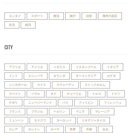
エンタメ
スポーツ
政治
旅行
治安
海外の反応
生活
経済
CITY
アフリカ
アメリカ
イギリス
イスタンブール
イタリア
インド
エジンバラ
オランダ
オーストラリア
カナダ
シンガポール
スイス
スウェーデン
ストックホルム
スペイン
ソウル
タイ
チューリヒ
トルコ
ドイツ
ナポリ
ニュージーランド
パリ
フィリピン
フィレンツェ
フランス
ブラジル
ベルリン
マニラ
マレーシア
ミュンヘン
モスクワ
ヨーロッパ
リオデジャネイロ
ロシア
ロンドン
ローマ
世界
中国
台北