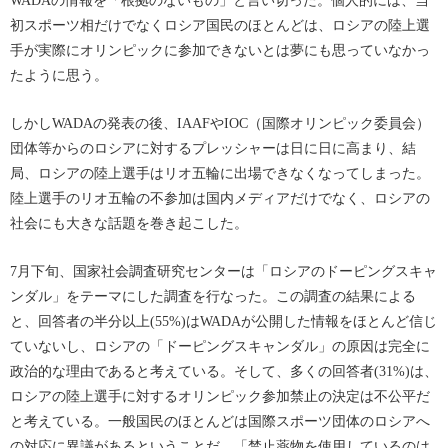
WADAの情報を「根拠のないもの」と言い切った。個人的には、当
初スポーツ相だけでなくロシア国民のほとんどは、ロシアの陸上選
手が実際にオリンピックに参加できないとは夢にも思っていなかっ
たように思う。
しかしWADAの発表の後、IAAFやIOC（国際オリンピック委員会）
団体等からのロシアに対するプレッシャーは日に日に高まり、結
局、ロシアの陸上選手はリオ五輪に出場できなくなってしまった。
陸上選手のリオ五輪の不参加は国内メディアだけでなく、ロシアの
社会にも大きな話題を巻き起こした。
7月下旬、国家社会調査研究センターは「ロシアのドーピングスキャ
ンダル」をテーマにした調査を行なった。この調査の結果による
と、回答者の半分以上(55%)はWADAが公開した情報をほとんど信じ
ていないし、ロシアの「ドーピングスキャンダル」の原因は完全に
政治的な理由であると考えている。そして、多くの回答者(31%)は、
ロシアの陸上選手に対するオリンピック参加禁止の決定は不公平だ
と考えている。一般国民のほとんどは国際スポーツ団体のロシアへ
の対応に異議があるということだ。「禁止薬物を使用しているのは