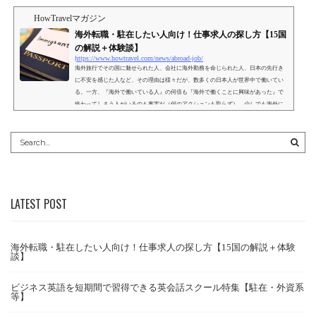
HowTravelマガジン
海外転職・駐在したい人向け！仕事求人の探し方【15国
の解説＋体験談】
https://www.howtravel.com/news/abroad-job/
海外旅行でその国に魅せられた人、会社に海外勤務を命じられた人、日本の先行き
に不安を感じた人など、その理由は様々だが、数多くの日本人が世界中で働いてい
る。一方、『海外で働いている人』の何倍も『海外で働くことに興味があった』で
終わってしまう人がいるのも事実だ（何のアクションも取らず）。少しでも海外に
興味があるのであれば、自身のキャリアや志向に合わせてどのような求人案件があ
るのかを確認し、日本で働くという選択肢と横並びで検討することをオススメす
る。この記事では、ファーストステップとして、海外求人の...
LATEST POST
海外転職・駐在したい人向け！仕事求人の探し方【15国の解説＋体験
談】
ビジネス英語を短期間で習得できる英会話スクール特集【駐在・外資系
等】