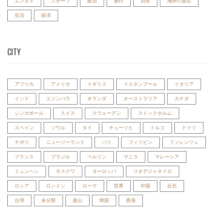
エンタメ
スポーツ
政治
旅行
治安
海外の反応
生活
経済
CITY
アフリカ
アメリカ
イギリス
イスタンブール
イタリア
インド
エジンバラ
オランダ
オーストラリア
カナダ
シンガポール
スイス
スウェーデン
ストックホルム
スペイン
ソウル
タイ
チューリヒ
トルコ
ドイツ
ナポリ
ニュージーランド
パリ
フィリピン
フィレンツェ
フランス
ブラジル
ベルリン
マニラ
マレーシア
ミュンヘン
モスクワ
ヨーロッパ
リオデジャネイロ
ロシア
ロンドン
ローマ
世界
中国
台北
台湾
未分類
釜山
韓国
香港