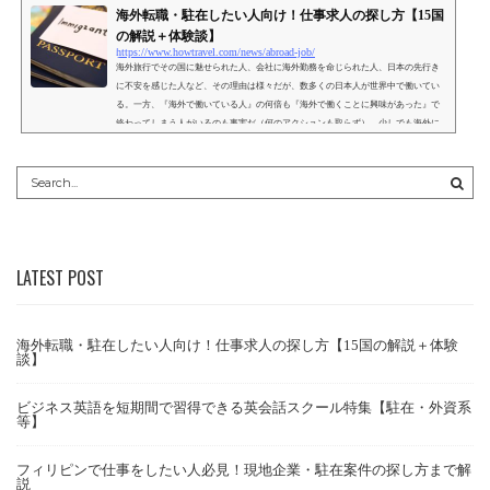
海外転職・駐在したい人向け！仕事求人の探し方【15国
の解説＋体験談】
https://www.howtravel.com/news/abroad-job/
海外旅行でその国に魅せられた人、会社に海外勤務を命じられた人、日本の先行き
に不安を感じた人など、その理由は様々だが、数多くの日本人が世界中で働いてい
る。一方、『海外で働いている人』の何倍も『海外で働くことに興味があった』で
終わってしまう人がいるのも事実だ（何のアクションも取らず）。少しでも海外に
興味があるのであれば、自身のキャリアや志向に合わせてどのような求人案件があ
るのかを確認し、日本で働くという選択肢と横並びで検討することをオススメす
る。この記事では、ファーストステップとして、海外求人の...
LATEST POST
海外転職・駐在したい人向け！仕事求人の探し方【15国の解説＋体験
談】
ビジネス英語を短期間で習得できる英会話スクール特集【駐在・外資系
等】
フィリピンで仕事をしたい人必見！現地企業・駐在案件の探し方まで解
説