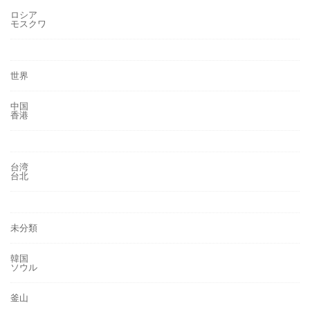
ロシア
モスクワ
世界
中国
香港
台湾
台北
未分類
韓国
ソウル
釜山