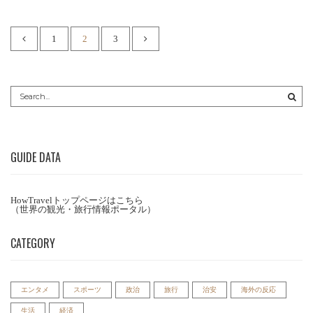
1
2
3
GUIDE DATA
HowTravelトップページはこちら
（世界の観光・旅行情報ポータル）
CATEGORY
エンタメ
スポーツ
政治
旅行
治安
海外の反応
生活
経済