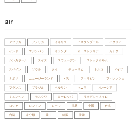
CITY
アフリカ
アメリカ
イギリス
イスタンブール
イタリア
インド
エジンバラ
オランダ
オーストラリア
カナダ
シンガポール
スイス
スウェーデン
ストックホルム
スペイン
ソウル
タイ
チューリヒ
トルコ
ドイツ
ナポリ
ニュージーランド
パリ
フィリピン
フィレンツェ
フランス
ブラジル
ベルリン
マニラ
マレーシア
ミュンヘン
モスクワ
ヨーロッパ
リオデジャネイロ
ロシア
ロンドン
ローマ
世界
中国
台北
台湾
未分類
釜山
韓国
香港