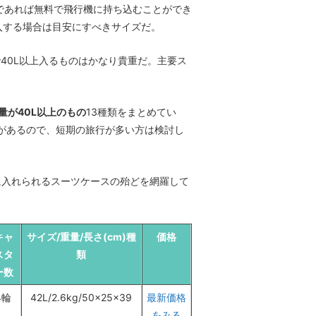
物であれば無料で飛行機に持ち込むことができ
入する場合は目安にすべきサイズだ。
40L以上入るものはかなり貴重だ。主要ス
量が40L以上のもの
13種類をまとめてい
があるので、短期の旅行が多い方は検討し
手に入れられるスーツケースの殆どを網羅して
キャ
サイズ/重量/長さ(cm)種
価格
スタ
類
ー数
4輪
42L/2.6kg/50×25×39
最新価格
をみる