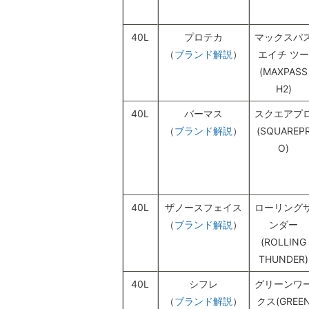
40L
プロテカ
マックスパ
（
ブランド解説
）
エイチ ツー
(MAXPASS
H2)
40L
バーマス
スクエアプ
（
ブランド解説
）
(SQUAREP
O)
40L
ザノースフェイス
ローリング
（
ブランド解説
）
ンダー
(ROLLING
THUNDER)
40L
シフレ
グリーンワ
（
ブランド解説
）
クス(GREE