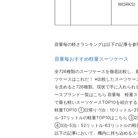
WORKS)
容量毎の軽さランキングは以下の記事を参
容量毎おすすめ軽量スーツケース
全726種類のスーツケースを徹底比較し
ツケースはこれだ！ ※比較したスーツケー
を含めると726種類。現状で手に入れら
ースブランド一覧はこちら 容量毎 軽量ス
で最も軽いスーツケースTOP10を紹介す
軽量TOP10 ①日帰り-1泊：10リットル-
ル-37リットルの軽量TOP10はこちら ③2
④3泊-5泊：52リットル-63リットルの軽
量TOP10はこちら ⑥8泊-10泊：88リッ
以下の記事において、機内に持ち込めるス