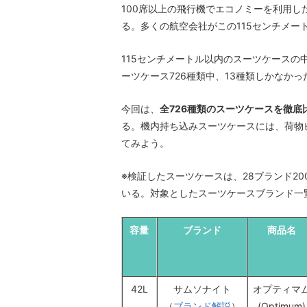
100席以上の飛行機でエコノミーを利用し
る。多くの航空会社がこの115センチメ
115センチメートル以内のスーツケースの
ーツケース726種類中、13種類しかなかっ
今回は、
全726種類のスーツケースを徹底
る。機内持ち込みスーツケースには、荷物
てみよう。
※検証したスーツケースは、28ブランド2
いる。対象としたスーツケースブランド一
容量
ブランド
商品名
42L
サムソナイト
オプティマ
（
ブランド解説
）
(Optimum)