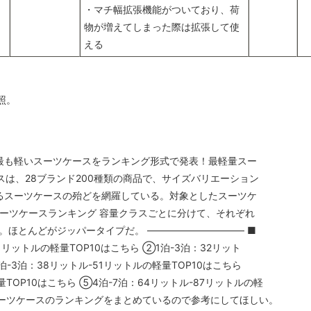
・マチ幅拡張機能がついており、荷
物が増えてしまった際は拡張して使
える
照。
、最も軽いスーツケースをランキング形式で発表！最軽量スー
スは、28ブランド200種類の商品で、サイズバリエーション
れるスーツケースの殆どを網羅している。対象としたスーツケ
ーツケースランキング 容量クラスごとに分けて、それぞれ
る。ほとんどがジッパータイプだ。 —————————— ■
31リットルの軽量TOP10はこちら ②1泊-3泊：32リット
泊-3泊：38リットル-51リットルの軽量TOP10はこちら
量TOP10はこちら ⑤4泊-7泊：64リットル-87リットルの軽
トル-111リットルの軽量TOP10はこちら
ーツケースのランキングをまとめているので参考にしてほしい。