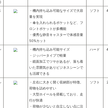
)
ス
・機内持ち込み可能なサイズで大容
ソフト
量を実現
・傘を入れられるポケットなど、フ
ロントポケットが多機能
・優秀な静音キャスターで体感音量
50%カット
ン
・機内持ち込み可能サイズ
ハード
・ジッパータイプで軽量
・鏡面加工でツヤがあるが、落ち着
いた雰囲気がありビジネスシーンで
も活躍できる
ル
・左右に大きく開く収納部が特徴。
ソフト
荷物を詰めやすい
・大型ホイールを搭載しており、走
行が快適
・荷物が少ないと自立しない点に注