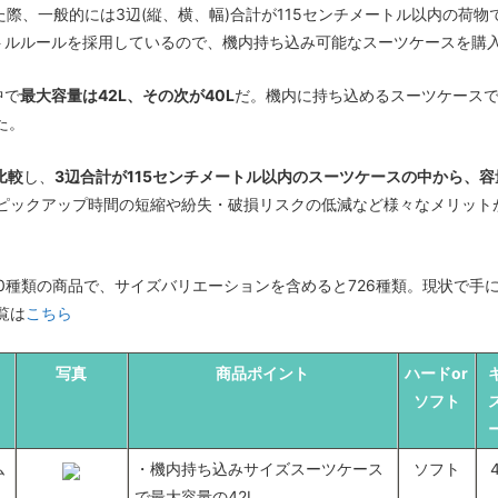
た際、一般的には3辺(縦、横、幅)合計が115センチメートル以内の荷
ートルルールを採用しているので、機内持ち込み可能なスーツケースを購
中で
最大容量は42L、その次が40L
だ。機内に持ち込めるスーツケースで
た。
比較
し、
3辺合計が115センチメートル以内のスーツケースの中から、容
ピックアップ時間の短縮や紛失・破損リスクの低減など様々なメリット
00種類の商品で、サイズバリエーションを含めると726種類。現状で
覧は
こちら
写真
商品ポイント
ハードor
ソフト
ム
・機内持ち込みサイズスーツケース
ソフト
で最大容量の42L