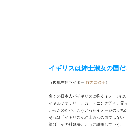
イギリスは紳士淑女の国だ
（現地在住ライター
竹内奈緒美
）
多くの日本人がイギリスに抱くイメージは
イヤルファミリー、ガーデニング等々。元
かったのだが、こういったイメージのうち
それは「イギリスが紳士淑女の国ではない
挙げ、その対処法とともに説明していく。