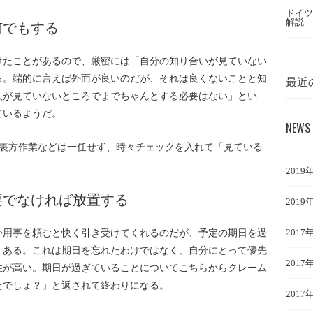
ドイツ
解説
何でもする
けたことがあるので、厳密には「自分の知り合いが見ていない
最近
る。端的に言えば外面が良いのだが、それは良くないことと知
人が見ていないところでまでちゃんとする必要はない」とい
ているようだ。
NEWS 
、裏方作業などは一任せず、時々チェックを入れて「見ている
。
2019
要でなければ放置する
2019
2017
か用事を頼むと快く引き受けてくれるのだが、予定の期日を過
くある。これは期日を忘れたわけではなく、自分にとって優先
2017
性が高い。期日が過ぎていることについてこちらからクレーム
たでしょ？」と返されて終わりになる。
2017