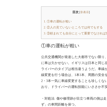
目次
[
非表示
]
1.
①車の運転が粗い
2.
②人の見ていないところでは何でもする
3.
③頼まれても自分にとって重要でなければ
①車の運転が粗い
公共交通機関が発達した大都市でない限り
に車は欠かせない。イギリスは日本と同じ
ライバーのタイプは相当違うようだ。車線が
線変更を行う場合は、1本1本、周囲の安全
2・3本一気に車線変更することも珍しくな
おり、ドライバーの運転技能にいささか不
・対処法: 傷や修理跡が目立つ車両の側は
ず」の車間距離を保つ。