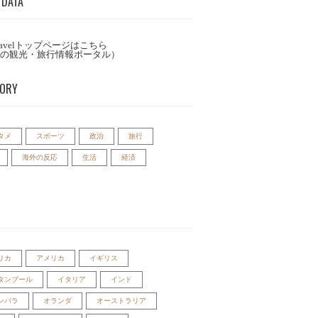
 DATA
Travelトップページはこちら
の観光・旅行情報ポータル）
GORY
タメ
スポーツ
政治
旅行
海外の反応
生活
経済
リカ
アメリカ
イギリス
タンブール
イタリア
インド
ンバラ
オランダ
オーストラリア