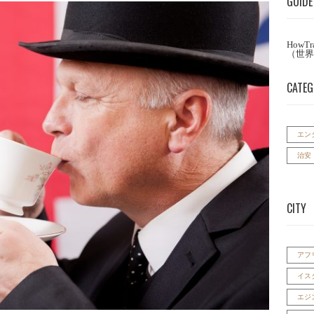
GUIDE
How
（世界
CATE
エン
治安
CITY
アフ
イス
エジ