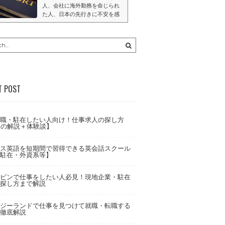
験談】
人、会社に海外勤務を命じられ
た人、日本の先行きに不安を感
じた人など、その理由は様々だ
が、数多くの日本人が世界中で
働いている。一方、『海外で働
いている人』の何倍も『海外で
働くことに興味があった』で終
わってしまう人がいるのも事実
だ（何のアクションも取ら
ず）。少しでも海外に興味があ
T POST
るのであれば、自身のキャリア
や志向に合わせてどのような求
人案件があるのかを確認し、日
本で働くという選択肢と横並び
職・駐在したい人向け！仕事求人の探し方
で検討することをオススメす
国の解説＋体験談】
る。この記事では、ファースト
ステップとして、海外求人の...
ス英語を短期間で習得できる英会話スクール
駐在・外資系等】
ピンで仕事をしたい人必見！現地企業・駐在
探し方まで解説
ジーランドで仕事を見つけて就職・転職する
徹底解説