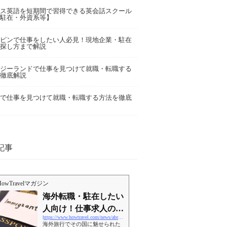
ス英語を短期間で習得できる英会話スクール
駐在・外資系等】
ピンで仕事をしたい人必見！現地企業・駐在
探し方まで解説
ジーランドで仕事を見つけて就職・転職する
徹底解説
で仕事を見つけて就職・転職する方法を徹底
記事
HowTravelマガジン
海外転職・駐在したい
人向け！仕事求人の探
https://www.howtravel.com/news/abroad-job/
し方【15国の解説＋体
海外旅行でその国に魅せられた