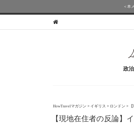
＜本
政治
>
>
>
HowTravelマガジン
イギリス
ロンドン
【
【現地在住者の反論】