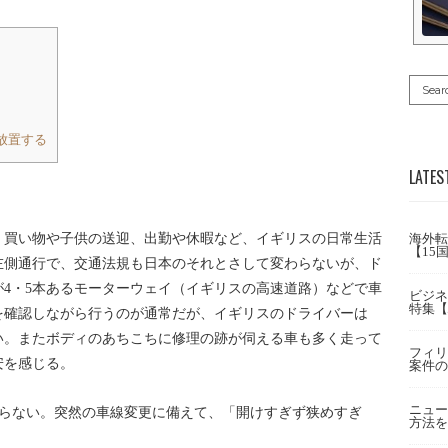
放置する
LATES
海外転
、買い物や子供の送迎、出勤や休暇など、イギリスの日常生活
【15
左側通行で、交通法規も日本のそれとさして変わらないが、ド
4・5本あるモーターウェイ（イギリスの高速道路）などで車
ビジネ
特集【
を確認しながら行うのが通常だが、イギリスのドライバーは
い。またボディのあちこちに修理の跡が伺える車も多く走って
フィリ
安を感じる。
案件の
ニュー
走らない。突然の車線変更に備えて、「開けすぎず狭めすぎ
方法を