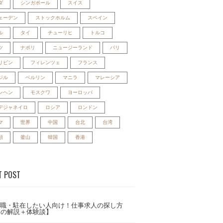
ダ
シンガポール
スイス
ェーデン
ストックホルム
スペイン
ル
タイ
チューリヒ
トルコ
ツ
ナポリ
ニュージーランド
パリ
リピン
フィレンツェ
フランス
ジル
ベルリン
マニラ
マレーシア
ンヘン
モスクワ
ヨーロッパ
デジャネイロ
ロシア
ロンドン
マ
世界
中国
台北
台湾
類
釜山
韓国
香港
T POST
職・駐在したい人向け！仕事求人の探し方
国の解説＋体験談】