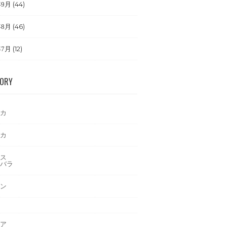
(44)
年9月
(46)
年8月
(12)
年7月
GORY
カ
カ
ス
バラ
ン
ア