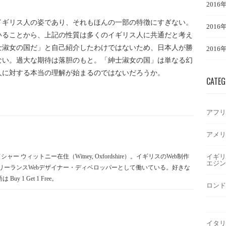
2016
イギリス人の姿であり、それもほんの一部の特徴にすぎない。
2016
いることから、上記の性質は多くのイギリス人に共通だと考え
士淑女の国だ」と自己紹介したわけではないため、日本人が勝
2016
ない。過大な期待は落胆のもと。「紳士淑女の国」は単なる幻
人に対する本当の理解が始まるのではないだろうか。
CATE
アフリ
アメリ
イギリ
 ウィットニー在住（Witney, Oxfordshire）。イギリスのWeb制作
エジン
リーランスWebデザイナー・ディベロッパーとして働いている。好きな
Buy 1 Get 1 Free。
ロンド
イタリ