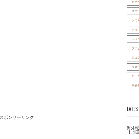
カナ
スウ
ソウ
ドイ
フィ
ブラ
ミュ
リオ
ロー
未分
LATES
スポンサーリンク
海外転
【15