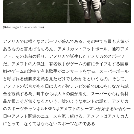
(Beto Chagas / Shutterstock.com)
アメリカでは様々なスポーツが盛んである。その中でも最も人気が
あるものと言えばもちろん、アメリカン・フットボール。通称アメ
フト。その名前の通り、アメリカで誕生したアメリカのスポーツ
だ。アメフトの人気は、有名歌手がゲームの前にライブをする開幕
戦やゲームの途中で有名歌手がコンサートをする、スーパーボール
と呼ばれる優勝決定戦を見ただけでも分かるというもの。そして、
アメフトの試合がある日は人々が皆テレビの前でBBQをしながら試
合を観戦する為、町中からは人々の姿が消え、スーパーからは食料
品が根こそぎ無くなるという、嘘のようなホントの話だ。アメリカ
のスポーツチャンネルESPNはアメフトのシーズンが始まるや否や一
日中アメフト関連のニュースを流し続ける。アメフトはアメリカ人
にとって、なくてはならないスポーツなのである。