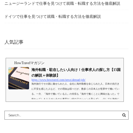
ニュージーランドで仕事を見つけて就職・転職する方法を徹底解説
ドイツで仕事を見つけて就職・転職する方法を徹底解説
人気記事
HowTravelマガジン
海外転職・駐在したい人向け！仕事求人の探し方【15国
の解説＋体験談】
https://www.howtravel.com/news/abroad-job/
海外旅行でその国に魅せられた人、会社に海外勤務を命じられた人、日本の先行き
に不安を感じた人など、その理由は様々だが、数多くの日本人が世界中で働いてい
る。一方、『海外で働いている人』の何倍も『海外で働くことに興味があった』で
終わってしまう人がいるのも事実だ（何のアクションも取らず）。少しでも海外に
興味があるのであれば、自身のキャリアや志向に合わせてどのような求人案件があ
るのかを確認し、日本で働くという選択肢と横並びで検討することをオススメす
る。この記事では、ファーストステップとして、海外求人の...