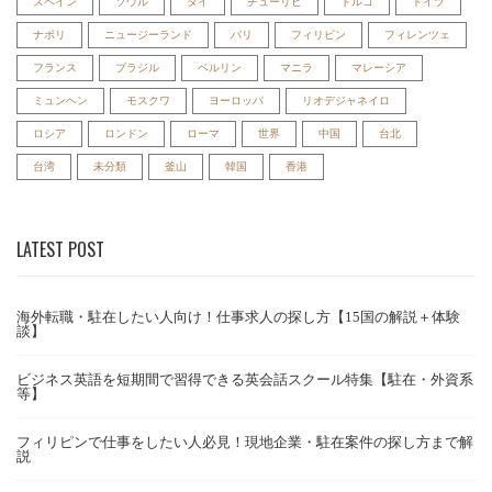
スペイン
ソウル
タイ
チューリヒ
トルコ
ドイツ
ナポリ
ニュージーランド
パリ
フィリピン
フィレンツェ
フランス
ブラジル
ベルリン
マニラ
マレーシア
ミュンヘン
モスクワ
ヨーロッパ
リオデジャネイロ
ロシア
ロンドン
ローマ
世界
中国
台北
台湾
未分類
釜山
韓国
香港
LATEST POST
海外転職・駐在したい人向け！仕事求人の探し方【15国の解説＋体験
談】
ビジネス英語を短期間で習得できる英会話スクール特集【駐在・外資系
等】
フィリピンで仕事をしたい人必見！現地企業・駐在案件の探し方まで解
説