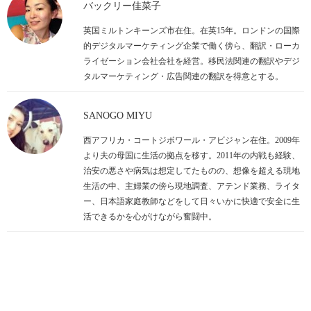
バックリー佳菜子
英国ミルトンキーンズ市在住。在英15年。ロンドンの国際
的デジタルマーケティング企業で働く傍ら、翻訳・ローカ
ライゼーション会社会社を経営。移民法関連の翻訳やデジ
タルマーケティング・広告関連の翻訳を得意とする。
SANOGO MIYU
西アフリカ・コートジボワール・アビジャン在住。2009年
より夫の母国に生活の拠点を移す。2011年の内戦も経験、
治安の悪さや病気は想定してたものの、想像を超える現地
生活の中、主婦業の傍ら現地調査、アテンド業務、ライタ
ー、日本語家庭教師などをして日々いかに快適で安全に生
活できるかを心がけながら奮闘中。