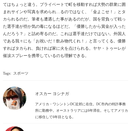
てはちょっと違う。プライベートで町を移動すれば大勢の群衆に囲
まれサインや写真を求められ…るのではなく、「金よこせ！」とタ
カられるのだ。筆者も遭遇した事があるのだが、国を背負って戦っ
た選手達が些か気の毒になるほどだ。「優勝したから賞金が入った
んだろう？」と詰め寄るのだ。これは選手達だけではない。外国人
である我々にも「お祝いだ！飲み物代くれ！」と言ってくる。優勝
すればタカられ、負ければ家に火を点けられる。ヤヤ・トゥーレが
催涙スプレーを携帯しているのも理解できる。
Tags:
スポーツ
オスカー ヨシナガ
アメリカ・ワシントンDC近郊に在住。DC市内の特許事務
所に勤務中。オーストラリアには6年滞在。そしてアメリカ
に移住して6年目となる。