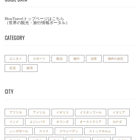
HowTravelトップページはこちら
（世界の観光・旅行情報ポータル）
CATEGORY
エンタメ
スポーツ
政治
旅行
治安
海外の反応
生活
経済
CITY
アフリカ
アメリカ
イギリス
イスタンブール
イタリア
インド
エジンバラ
オランダ
オーストラリア
カナダ
シンガポール
スイス
スウェーデン
ストックホルム