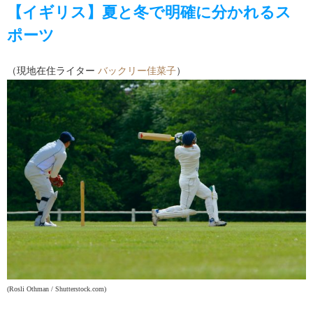
【イギリス】夏と冬で明確に分かれるス
ポーツ
（現地在住ライター
バックリー佳菜子
）
(Rosli Othman / Shutterstock.com)