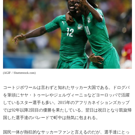
(AGIF / Shutterstock.com)
コートジボワールは言わずと知れたサッカー大国である。ドログバ
を筆頭にヤヤ・トゥーレやジェルヴィーニョなどヨーロッパで活躍
しているスター選手も多い。2015年のアフリカネイションズカップ
では92年以降2回目の優勝を果たしている。翌日は祝日となり凱旋帰
国した選手達のパレードで町中は熱気に包まれる。
国民一体が熱狂的なサッカーファンと言えるのだが、選手達にとっ