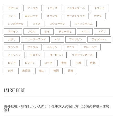
アフリカ
アメリカ
イギリス
イスタンブール
イタリア
インド
エジンバラ
オランダ
オーストラリア
カナダ
シンガポール
スイス
スウェーデン
ストックホルム
スペイン
ソウル
タイ
チューリヒ
トルコ
ドイツ
ナポリ
ニュージーランド
パリ
フィリピン
フィレンツェ
フランス
ブラジル
ベルリン
マニラ
マレーシア
ミュンヘン
モスクワ
ヨーロッパ
リオデジャネイロ
ロシア
ロンドン
ローマ
世界
中国
台北
台湾
未分類
釜山
韓国
香港
LATEST POST
海外転職・駐在したい人向け！仕事求人の探し方【15国の解説＋体験
談】