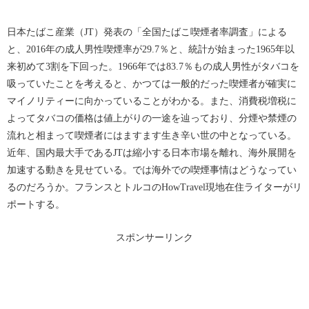
日本たばこ産業（JT）発表の「全国たばこ喫煙者率調査」による
と、2016年の成人男性喫煙率が29.7％と、統計が始まった1965年以
来初めて3割を下回った。1966年では83.7％もの成人男性がタバコを
吸っていたことを考えると、かつては一般的だった喫煙者が確実に
マイノリティーに向かっていることがわかる。また、消費税増税に
よってタバコの価格は値上がりの一途を辿っており、分煙や禁煙の
流れと相まって喫煙者にはますます生き辛い世の中となっている。
近年、国内最大手であるJTは縮小する日本市場を離れ、海外展開を
加速する動きを見せている。では海外での喫煙事情はどうなってい
るのだろうか。フランスとトルコのHowTravel現地在住ライターがリ
ポートする。
スポンサーリンク