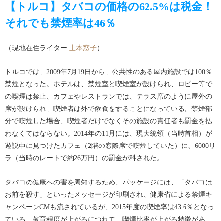
【トルコ】タバコの価格の62.5%は税金！
それでも禁煙率は46％
（現地在住ライター
土本窓子
）
トルコでは、2009年7月19日から、公共性のある屋内施設では100％
禁煙となった。ホテルは、禁煙室と喫煙室が設けられ、ロビー等で
の喫煙は禁止、カフェやレストランでは、テラス席のように屋外の
席が設けられ、喫煙者は外で飲食をすることになっている。禁煙部
分で喫煙した場合、喫煙者だけでなくその施設の責任者も罰金を払
わなくてはならない。2014年の11月には、現大統領（当時首相）が
遊説中に見つけたカフェ（2階の窓際席で喫煙していた）に、6000リ
ラ（当時のレートで約26万円）の罰金が科された。
タバコの健康への害を周知するため、パッケージには、「タバコは
お前を殺す」といったメッセージが印刷され、健康省による禁煙キ
ャンペーンCMも流されているが、2015年度の喫煙率は43.6％となっ
ている。教育程度が上がるにつれて、喫煙比率が上がる特徴があ