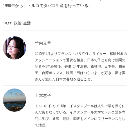
1990年から、トルコでタバコ生産を行っている。
Tags:
,
政治
生活
竹内真里
2015年1月よりフランス・パリ在住。ライター、移民対象の
アソシエーションで通訳を担当。日本で子ども向け新聞の
記者を1年経験後、香港に4年滞在。森林浴、日本茶、和菓
子、台湾ポップス、映画「男はつらいよ」が好き。夢は寅
さんが旅した日本の各地を巡ること。
土本窓子
トルコに住んで16年、イスタンブールは人生で最も長く住
んだ街となっている。イスタンブール大学でトルコ語を専
門に学び、通訳、翻訳、調査をメインにフリーランスとし
て活動。