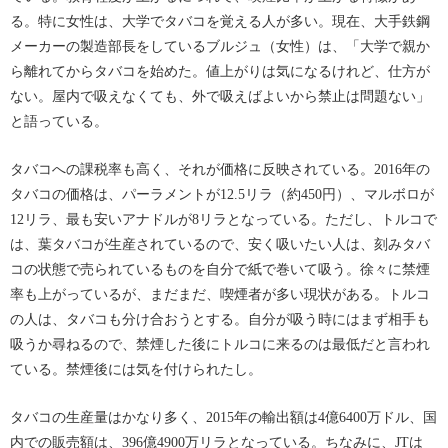
る。特に女性は、大学でタバコを覚える人が多い。現在、大手鉄鋼
メーカーの製造部長をしているブルジュ（女性）は、「大学で親か
ら離れてからタバコを始めた。値上がりは気になるけれど、仕方が
ない。屋内で吸えなくても、外で吸えばよいから禁止は問題ない」
と語っている。
タバコへの課税率も高く、それが価格に反映されている。2016年の
タバコの価格は、パーラメントが12.5リラ（約450円）、マルボロが
12リラ、最も安いアナドルが8リラとなっている。ただし、トルコで
は、葉タバコが生産されているので、安く吸いたい人は、刻みタバ
コの状態で売られているものを自分で紙で巻いて吸う。徐々に禁煙
率も上がっているが、まだまだ、喫煙者が多い現状がある。トルコ
の人は、タバコも分け合おうとする。自分が吸う時にはまず相手も
吸うか尋ねるので、禁煙した後にトルコに来るのは最低だと言われ
ている。禁煙後には気を付けられたし。
タバコの生産量はかなり多く、2015年の輸出額は4億6400万ドル、国
内での販売額は、396億4900万リラとなっている。ちなみに、JTは