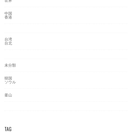
世界
中国
香港
台湾
台北
未分類
韓国
ソウル
釜山
TAG