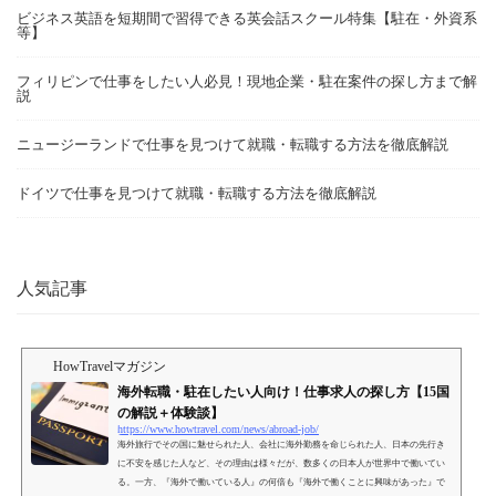
ビジネス英語を短期間で習得できる英会話スクール特集【駐在・外資系
等】
フィリピンで仕事をしたい人必見！現地企業・駐在案件の探し方まで解
説
ニュージーランドで仕事を見つけて就職・転職する方法を徹底解説
ドイツで仕事を見つけて就職・転職する方法を徹底解説
人気記事
HowTravelマガジン
海外転職・駐在したい人向け！仕事求人の探し方【15国
の解説＋体験談】
https://www.howtravel.com/news/abroad-job/
海外旅行でその国に魅せられた人、会社に海外勤務を命じられた人、日本の先行き
に不安を感じた人など、その理由は様々だが、数多くの日本人が世界中で働いてい
る。一方、『海外で働いている人』の何倍も『海外で働くことに興味があった』で