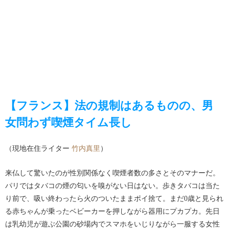
【フランス】法の規制はあるものの、男
女問わず喫煙タイム長し
（現地在住ライター
竹内真里
）
来仏して驚いたのが性別関係なく喫煙者数の多さとそのマナーだ。
パリではタバコの煙の匂いを嗅がない日はない。歩きタバコは当た
り前で、吸い終わったら火のついたままポイ捨て。まだ0歳と見られ
る赤ちゃんが乗ったベビーカーを押しながら器用にプカプカ。先日
は乳幼児が遊ぶ公園の砂場内でスマホをいじりながら一服する女性