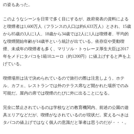
の姿もあった。
このようなシーンを日常で多く目にするが、政府発表の資料による
と喫煙者は1,600万人（フランスの人口は約6,633万人）とされ、15歳
から85歳の3人に1人、18歳から34歳では2人に1人は喫煙者、平均的
な喫煙開始年齢が14歳半という統計が出ている。依存症や受動喫
煙、未成年の喫煙者も多く、マリソル・トゥレーヌ厚生大臣は2017
年をメドにタバコを1箱10ユーロ（約1200円）に値上げすると声を上
げている。
喫煙場所は法で決められているので旅行の際は注意しよう。ホテ
ル、カフェ、レストランでは外のテラス席など開かれた場所でのみ
可能だ。屋内の席では喫煙のたびに外に出ることになる。
完全に禁止されているのは学校などの教育機関内、前述の公園の遊
具エリアなどだが、喫煙がなされているのが現状だ。変えるべきは
タバコの値上げではなく個人の意識だと筆者は思うのだが・・・。