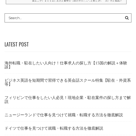
終わってしまう人がいるのも事実だ（何のアクションも取らず）。少しでも海外に
興味があるのであれば、自身のキャリアや志向に合わせてどのような求人案件があ
るのかを確認し、日本で働くという選択肢と横並びで検討することをオススメす
る。この記事では、ファーストステップとして、海外求人の...
LATEST POST
海外転職・駐在したい人向け！仕事求人の探し方【15国の解説＋体験
談】
ビジネス英語を短期間で習得できる英会話スクール特集【駐在・外資系
等】
フィリピンで仕事をしたい人必見！現地企業・駐在案件の探し方まで解
説
ニュージーランドで仕事を見つけて就職・転職する方法を徹底解説
ドイツで仕事を見つけて就職・転職する方法を徹底解説